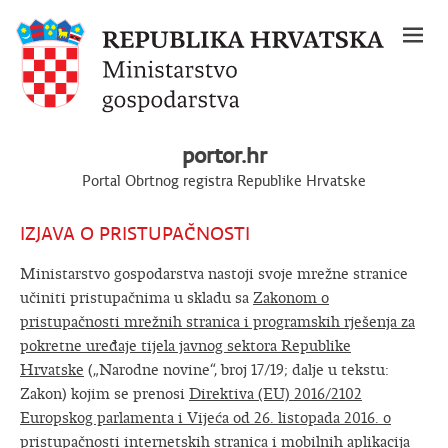
portor.hr
Portal Obrtnog registra Republike Hrvatske
IZJAVA O PRISTUPAČNOSTI
Ministarstvo gospodarstva nastoji svoje mrežne stranice
učiniti pristupačnima u skladu sa
Zakonom o
pristupačnosti mrežnih stranica i programskih rješenja za
pokretne uređaje tijela javnog sektora Republike
Hrvatske
(„Narodne novine“, broj 17/19; dalje u tekstu:
Zakon) kojim se prenosi
Direktiva (EU) 2016/2102
Europskog parlamenta i Vijeća od 26. listopada 2016. o
pristupačnosti internetskih stranica i mobilnih aplikacija