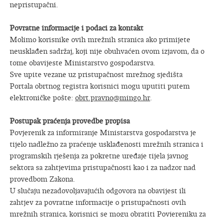
nepristupačni.
Povratne informacije i podaci za kontakt
Molimo korisnike ovih mrežnih stranica ako primijete
neusklađen sadržaj, koji nije obuhvaćen ovom izjavom, da o
tome obavijeste Ministarstvo gospodarstva.
Sve upite vezane uz pristupačnost mrežnog sjedišta
Portala obrtnog registra korisnici mogu uputiti putem
elektroničke pošte:
obrt.pravno@mingo.hr
.
Postupak praćenja provedbe propisa
Povjerenik za informiranje Ministarstva gospodarstva je
tijelo nadležno za praćenje usklađenosti mrežnih stranica i
programskih rješenja za pokretne uređaje tijela javnog
sektora sa zahtjevima pristupačnosti kao i za nadzor nad
provedbom Zakona.
U slučaju nezadovoljavajućih odgovora na obavijest ili
zahtjev za povratne informacije o pristupačnosti ovih
mrežnih stranica, korisnici se mogu obratiti Povjereniku za