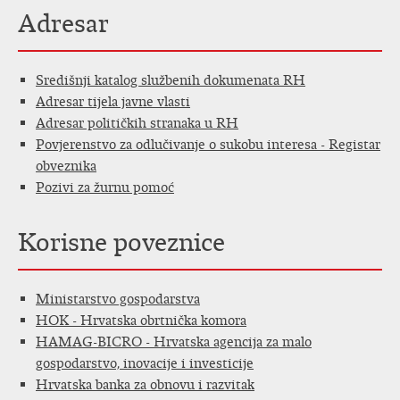
Adresar
Središnji katalog službenih dokumenata RH
Adresar tijela javne vlasti
Adresar političkih stranaka u RH
Povjerenstvo za odlučivanje o sukobu interesa - Registar
obveznika
Pozivi za žurnu pomoć
Korisne poveznice
Ministarstvo gospodarstva
HOK - Hrvatska obrtnička komora
HAMAG-BICRO - Hrvatska agencija za malo
gospodarstvo, inovacije i investicije
Hrvatska banka za obnovu i razvitak